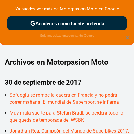
Ya puedes ver más de Motorpasion Moto en Google
ZONA DE PRUEBAS
DEPORTIVAS
MOTOS ELÉCTRICAS
Añádenos como fuente preferida
Solo necesitas una cuenta de Google
×
Archivos en Motorpasion Moto
30 de septiembre de 2017
Sofuoglu se rompe la cadera en Francia y no podrá
correr mañana. El mundial de Supersport se inflama
Muy mala suerte para Stefan Bradl: se perderá todo lo
que queda de temporada del WSBK
Jonathan Rea, Campeón del Mundo de Superbikes 2017,