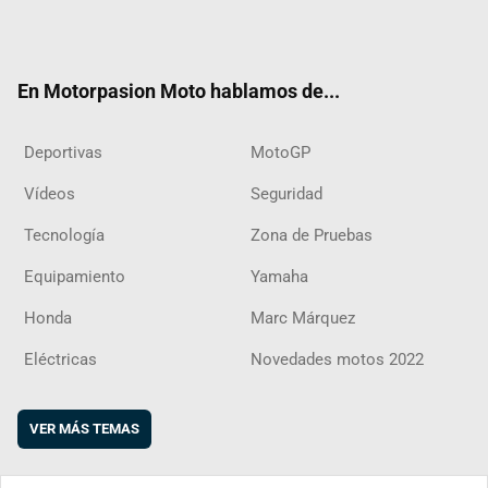
Twit
Fac
Yout
Inst
RSS
Flip
ter
ebo
ube
agra
boar
ok
m
d
En Motorpasion Moto hablamos de...
Deportivas
MotoGP
Vídeos
Seguridad
Tecnología
Zona de Pruebas
Equipamiento
Yamaha
Honda
Marc Márquez
Eléctricas
Novedades motos 2022
VER MÁS TEMAS