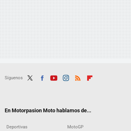
Síguenos
Twit
Fac
Yout
Inst
RSS
Flip
ter
ebo
ube
agra
boar
ok
m
d
En Motorpasion Moto hablamos de...
Deportivas
MotoGP