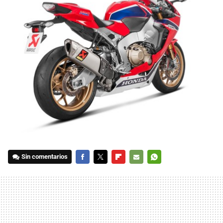
Sin comentarios
FACEBOOK
TWITTER
FLIPBOARD
E-
WHATSAPP
MAIL