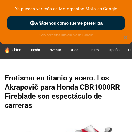
Ya puedes ver más de Motorpasion Moto en Google
ZONA DE PRUEBAS
DEPORTIVAS
MOTOS ELÉCTRICAS
Añádenos como fuente preferida
Solo necesitas una cuenta de Google
×
HOY SE HABLA DE
China
Japón
Invento
Ducati
Truco
España
Eu
Erotismo en titanio y acero. Los
Akrapovič para Honda CBR1000RR
Fireblade son espectáculo de
carreras