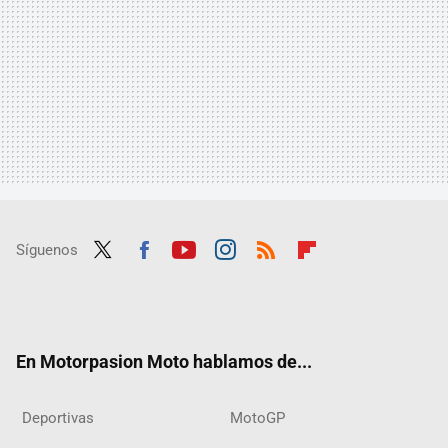
Síguenos
Twit
Fac
Yout
Inst
RSS
Flip
ter
ebo
ube
agra
boar
ok
m
d
En Motorpasion Moto hablamos de...
Deportivas
MotoGP