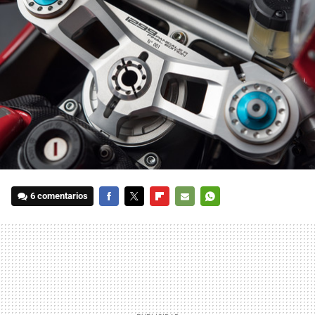
6 comentarios
FACEBOOK
TWITTER
FLIPBOARD
E-
WHATSAPP
MAIL