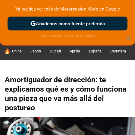
Ya puedes ver más de Motorpasion Moto en Google
ZONA DE PRUEBAS
DEPORTIVAS
MOTOS ELÉCTRICAS
Añádenos como fuente preferida
Solo necesitas una cuenta de Google
×
HOY SE HABLA DE
China
Japón
Ducati
Aprilia
España
Carretera
Amortiguador de dirección: te
explicamos qué es y cómo funciona
una pieza que va más allá del
postureo