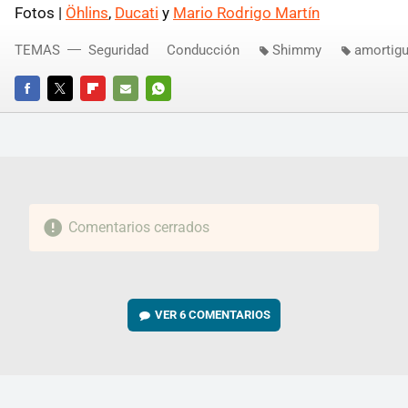
Fotos |
Öhlins
,
Ducati
y
Mario Rodrigo Martín
TEMAS
Seguridad
Conducción
Shimmy
amortigu
FACEBOOK
TWITTER
FLIPBOARD
E-
WHATSAPP
MAIL
Comentarios cerrados
VER
6 COMENTARIOS