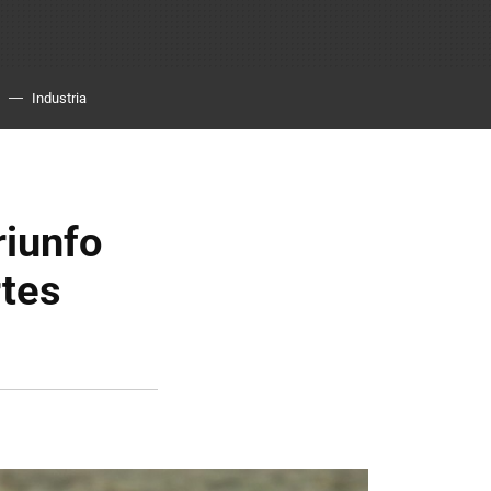
Industria
riunfo
rtes