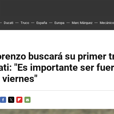
Ducati
Truco
España
Europa
Marc Márquez
Mecánico
renzo buscará su primer t
ti: "Es importante ser fue
 viernes"
FACEBOOK
TWITTER
FLIPBOARD
E-
MAIL