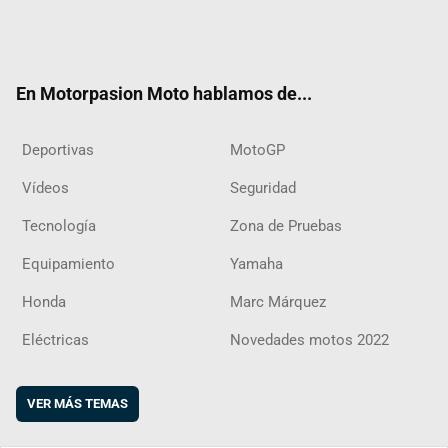
Twit
Fac
Yout
Inst
RSS
Flip
ter
ebo
ube
agra
boar
ok
m
d
En Motorpasion Moto hablamos de...
Deportivas
MotoGP
Vídeos
Seguridad
Tecnología
Zona de Pruebas
Equipamiento
Yamaha
Honda
Marc Márquez
Eléctricas
Novedades motos 2022
VER MÁS TEMAS