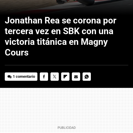
Jonathan Rea se corona por
tercera vez en SBK con una
victoria titánica en Magny
Cours
1 comentario
FACEBOOK
TWITTER
FLIPBOARD
E-
WHATSAPP
MAIL