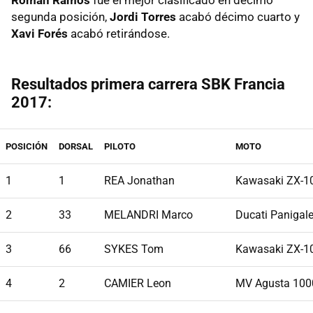
Román Ramos
fue el mejor clasificado en décimo
segunda posición,
Jordi Torres
acabó décimo cuarto y
Xavi Forés
acabó retirándose.
Resultados primera carrera SBK Francia
2017:
POSICIÓN
DORSAL
PILOTO
MOTO
1
1
REA Jonathan
Kawasaki ZX-1
2
33
MELANDRI Marco
Ducati Panigal
3
66
SYKES Tom
Kawasaki ZX-1
4
2
CAMIER Leon
MV Agusta 100