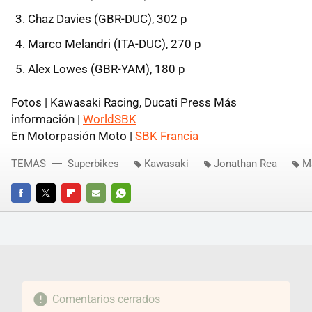
Chaz Davies (GBR-DUC), 302 p
Marco Melandri (ITA-DUC), 270 p
Alex Lowes (GBR-YAM), 180 p
Fotos | Kawasaki Racing, Ducati Press Más
información |
WorldSBK
En Motorpasión Moto |
SBK Francia
TEMAS
Superbikes
Kawasaki
Jonathan Rea
M
FACEBOOK
TWITTER
FLIPBOARD
E-
WHATSAPP
MAIL
Comentarios cerrados