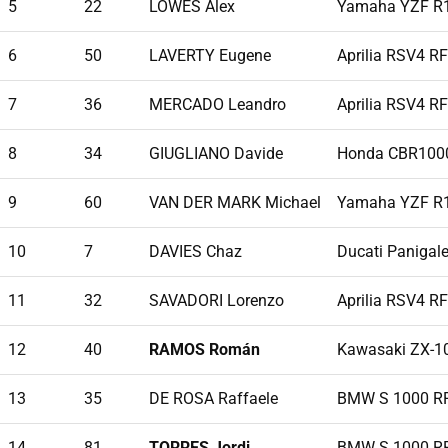
5
22
LOWES Alex
Yamaha YZF R
6
50
LAVERTY Eugene
Aprilia RSV4 RF
7
36
MERCADO Leandro
Aprilia RSV4 RF
8
34
GIUGLIANO Davide
Honda CBR100
9
60
VAN DER MARK Michael
Yamaha YZF R
10
7
DAVIES Chaz
Ducati Panigal
11
32
SAVADORI Lorenzo
Aprilia RSV4 RF
12
40
RAMOS Román
Kawasaki ZX-1
13
35
DE ROSA Raffaele
BMW S 1000 R
14
81
TORRES Jordi
BMW S 1000 R