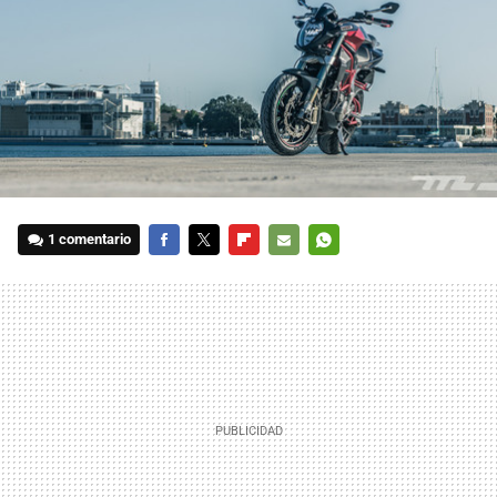
1 comentario
FACEBOOK
TWITTER
FLIPBOARD
E-
WHATSAPP
MAIL