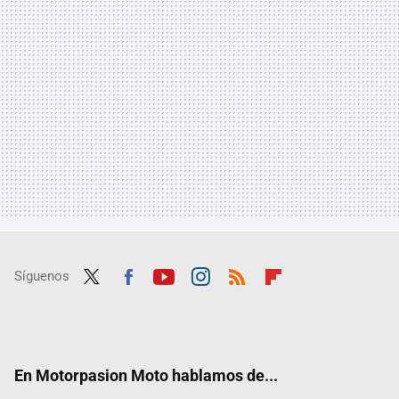
Síguenos
Twit
Fac
Yout
Inst
RSS
Flip
ter
ebo
ube
agra
boar
ok
m
d
En Motorpasion Moto hablamos de...