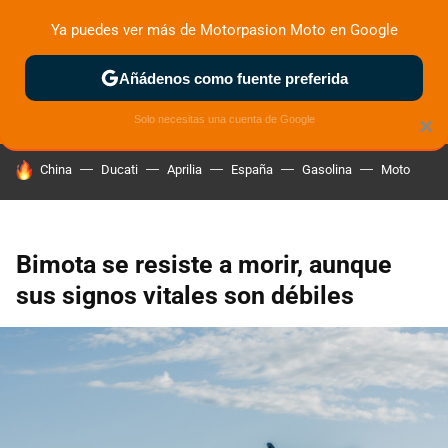
Ya puedes ver más de Motorpasion Moto en Google
ZONA DE PRUEBAS
DEPORTIVAS
MOTOS ELÉCTRICAS
Añádenos como fuente preferida
Solo necesitas una cuenta de Google
×
HOY SE HABLA DE
China
Ducati
Aprilia
España
Gasolina
Moto
Bimota se resiste a morir, aunque
sus signos vitales son débiles