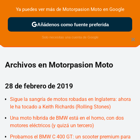
Ya puedes ver más de Motorpasion Moto en Google
ZONA DE PRUEBAS
DEPORTIVAS
MOTOS ELÉCTRICAS
Añádenos como fuente preferida
Solo necesitas una cuenta de Google
×
Archivos en Motorpasion Moto
28 de febrero de 2019
Sigue la sangría de motos robadas en Inglaterra: ahora
le ha tocado a Keith Richards (Rolling Stones)
Una moto híbrida de BMW está en el horno, con dos
motores eléctricos (y quizá un tercero)
Probamos el BMW C 400 GT: un scooter premium para