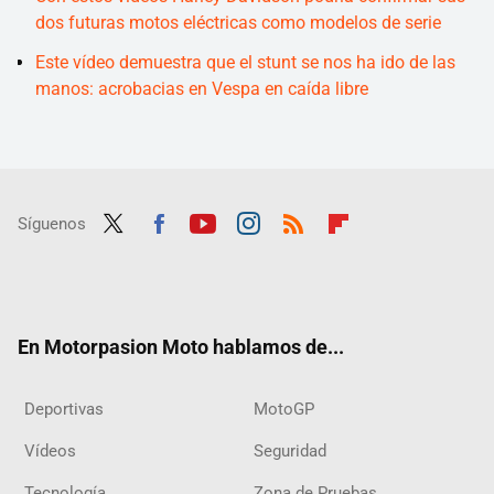
dos futuras motos eléctricas como modelos de serie
Este vídeo demuestra que el stunt se nos ha ido de las
manos: acrobacias en Vespa en caída libre
Síguenos
Twit
Fac
Yout
Inst
RSS
Flip
ter
ebo
ube
agra
boar
ok
m
d
En Motorpasion Moto hablamos de...
Deportivas
MotoGP
Vídeos
Seguridad
Tecnología
Zona de Pruebas