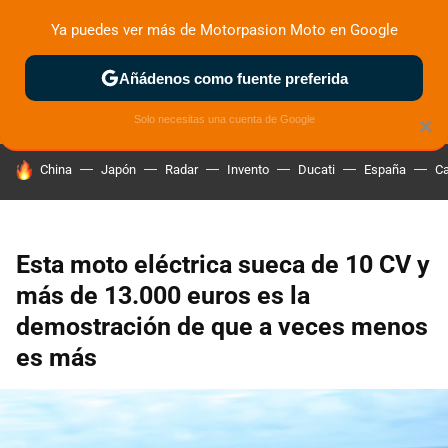
Ya puedes ver más de Motorpasion Moto en Google
ZONA DE PRUEBAS
DEPORTIVAS
MOTOS ELÉCTRICAS
Añádenos como fuente preferida
Solo necesitas una cuenta de Google
×
HOY SE HABLA DE
China
Japón
Radar
Invento
Ducati
España
Ca
Esta moto eléctrica sueca de 10 CV y
más de 13.000 euros es la
demostración de que a veces menos
es más