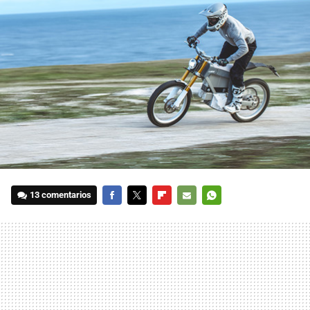
13 comentarios
FACEBOOK
TWITTER
FLIPBOARD
E-
WHATSAPP
MAIL