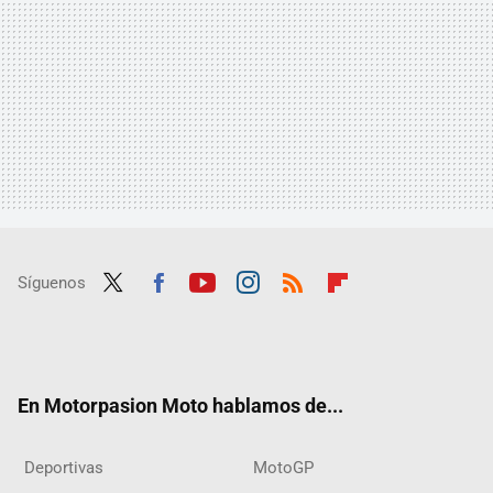
Síguenos
Twit
Fac
Yout
Inst
RSS
Flip
ter
ebo
ube
agra
boar
ok
m
d
En Motorpasion Moto hablamos de...
Deportivas
MotoGP