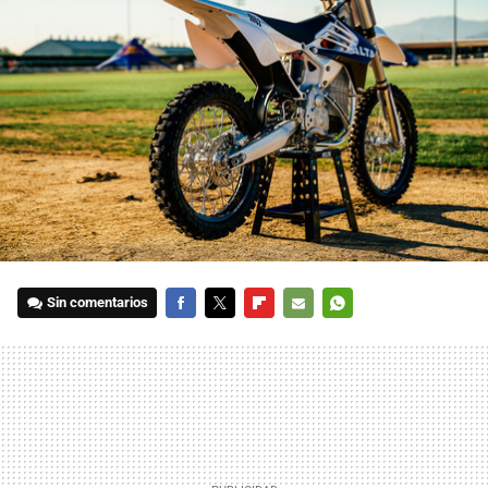
Sin comentarios
FACEBOOK
TWITTER
FLIPBOARD
E-
WHATSAPP
MAIL