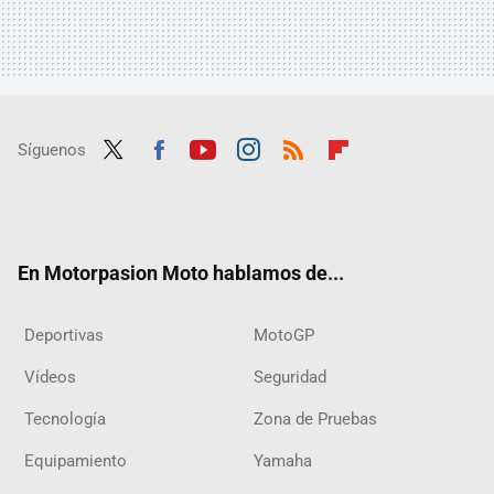
Síguenos
Twit
Fac
Yout
Inst
RSS
Flip
ter
ebo
ube
agra
boar
ok
m
d
En Motorpasion Moto hablamos de...
Deportivas
MotoGP
Vídeos
Seguridad
Tecnología
Zona de Pruebas
Equipamiento
Yamaha