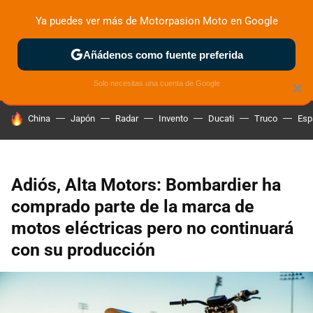
Ya puedes ver más de Motorpasion Moto en Google
ZONA DE PRUEBAS
DEPORTIVAS
MOTOS ELÉCTRICAS
Añádenos como fuente preferida
Solo necesitas una cuenta de Google
×
HOY SE HABLA DE
China
Japón
Radar
Invento
Ducati
Truco
Esp
Adiós, Alta Motors: Bombardier ha
comprado parte de la marca de
motos eléctricas pero no continuará
con su producción