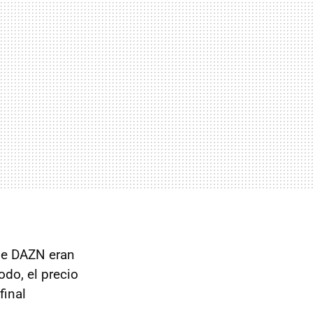
 de DAZN eran
odo, el precio
final