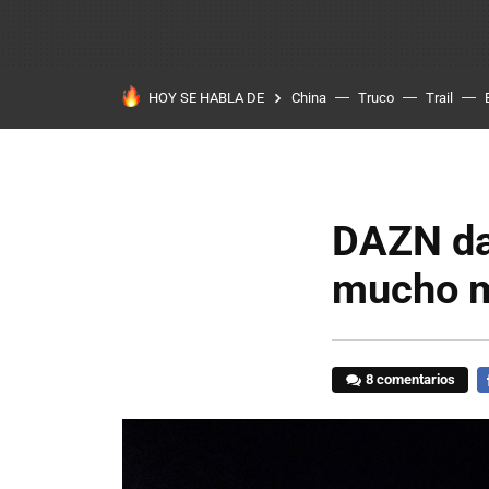
HOY SE HABLA DE
China
Truco
Trail
DAZN da
mucho m
8 comentarios
F