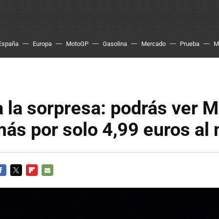
España
Europa
MotoGP
Gasolina
Mercado
Prueba
M
 la sorpresa: podrás ver 
ás por solo 4,99 euros al
ACEBOOK
TWITTER
FLIPBOARD
E-
MAIL