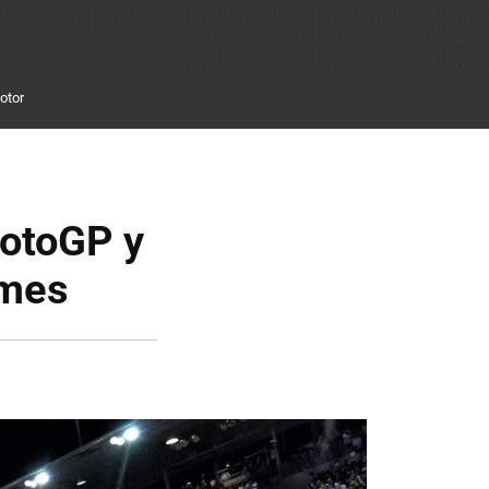
otor
MotoGP y
 mes