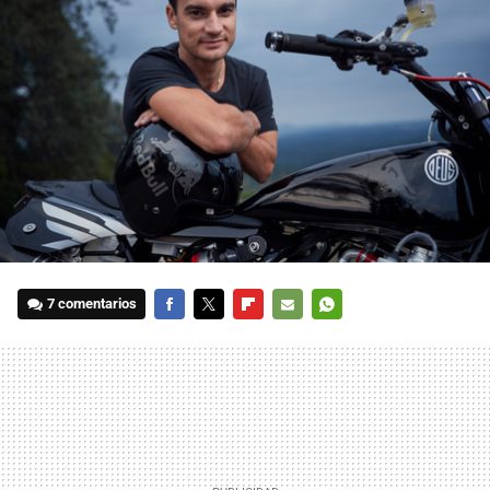
7 comentarios
FACEBOOK
TWITTER
FLIPBOARD
E-
WHATSAPP
MAIL