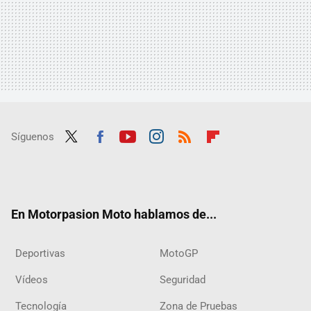
Síguenos
Twit
Fac
Yout
Inst
RSS
Flip
ter
ebo
ube
agra
boar
ok
m
d
En Motorpasion Moto hablamos de...
Deportivas
MotoGP
Vídeos
Seguridad
Tecnología
Zona de Pruebas