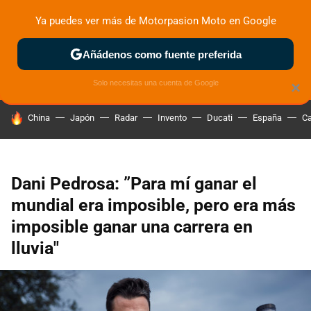
Ya puedes ver más de Motorpasion Moto en Google
ZONA DE PRUEBAS
DEPORTIVAS
MOTOS ELÉCTRICAS
Añádenos como fuente preferida
Solo necesitas una cuenta de Google
×
HOY SE HABLA DE
China
Japón
Radar
Invento
Ducati
España
Ca
Dani Pedrosa: ”Para mí ganar el
mundial era imposible, pero era más
imposible ganar una carrera en
lluvia"