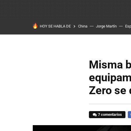
HOY SE HABLA DE
China
Jorge Martín
Es
Misma ba
equipami
Zero se 
7 comentarios
F