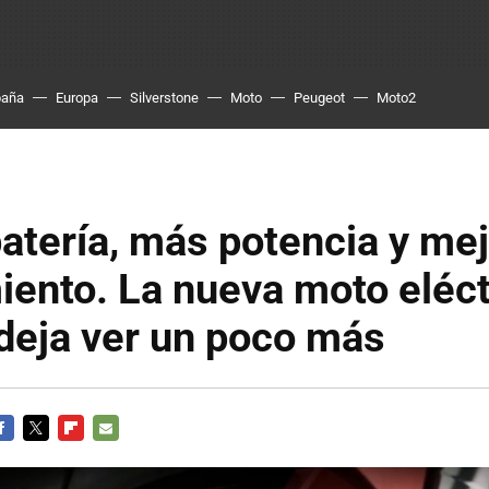
paña
Europa
Silverstone
Moto
Peugeot
Moto2
tería, más potencia y mej
ento. La nueva moto eléct
deja ver un poco más
ACEBOOK
TWITTER
FLIPBOARD
E-
MAIL