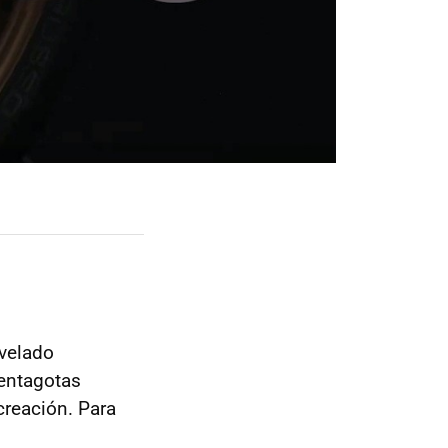
evelado
uentagotas
creación. Para