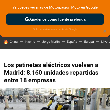
Ya puedes ver más de Motorpasion Moto en Google
ZONA DE PRUEBAS
DEPORTIVAS
MOTOS ELÉCTRICAS
Añádenos como fuente preferida
Solo necesitas una cuenta de Google
×
HOY SE HABLA DE
China
Invento
Jorge Martín
España
Europa
Silver
Los patinetes eléctricos vuelven a
Madrid: 8.160 unidades repartidas
entre 18 empresas