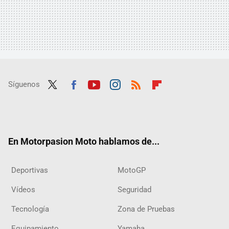
Síguenos
Twit
Fac
Yout
Inst
RSS
Flip
ter
ebo
ube
agra
boar
ok
m
d
En Motorpasion Moto hablamos de...
Deportivas
MotoGP
Vídeos
Seguridad
Tecnología
Zona de Pruebas
Equipamiento
Yamaha