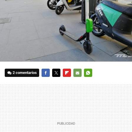
2 comentarios
FACEBOOK
TWITTER
FLIPBOARD
E-
WHATSAPP
MAIL