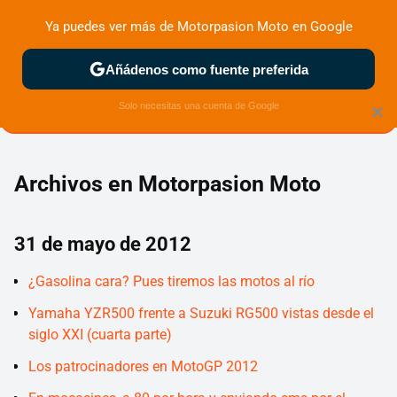
Ya puedes ver más de Motorpasion Moto en Google
ZONA DE PRUEBAS
DEPORTIVAS
MOTOS ELÉCTRICAS
Añádenos como fuente preferida
Solo necesitas una cuenta de Google
×
Archivos en Motorpasion Moto
31 de mayo de 2012
¿Gasolina cara? Pues tiremos las motos al río
Yamaha YZR500 frente a Suzuki RG500 vistas desde el
siglo XXI (cuarta parte)
Los patrocinadores en MotoGP 2012