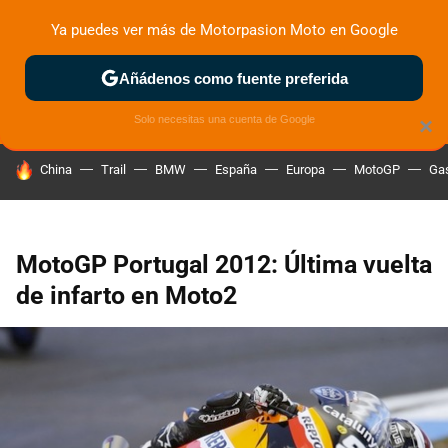
Ya puedes ver más de Motorpasion Moto en Google
ZONA DE PRUEBAS
DEPORTIVAS
MOTOS ELÉCTRICAS
Añádenos como fuente preferida
Solo necesitas una cuenta de Google
×
HOY SE HABLA DE
China
Trail
BMW
España
Europa
MotoGP
Gas
MotoGP Portugal 2012: Última vuelta
de infarto en Moto2