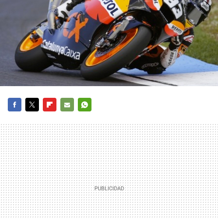
FACEBOOK
TWITTER
FLIPBOARD
E-
WHATSAPP
MAIL