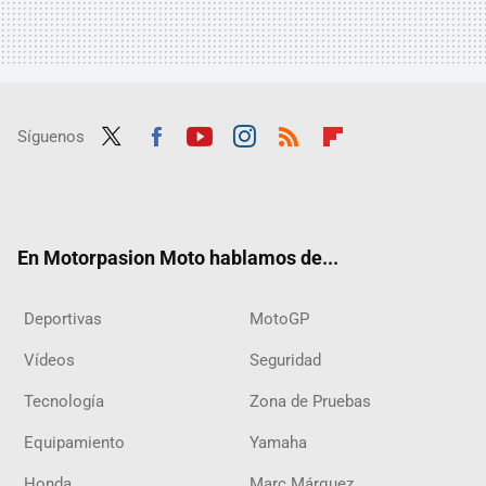
Síguenos
Twit
Fac
Yout
Inst
RSS
Flip
ter
ebo
ube
agra
boar
ok
m
d
En Motorpasion Moto hablamos de...
Deportivas
MotoGP
Vídeos
Seguridad
Tecnología
Zona de Pruebas
Equipamiento
Yamaha
Honda
Marc Márquez