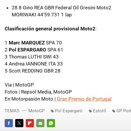
28 8 Gino
REA
GBR
Federal Oil Gresini Moto2
MORIWAKI
44’59.731 1 lap
Clasificación general provisional Moto2
:
1
Marc MARQUEZ
SPA
70
2
Pol ESPARGARO
SPA
61
3 Thomas
LUTHI
SWI
43
4 Andrea
IANNONE
ITA
33
5 Scott
REDDING
GBR
28
Vía | MotoGP
Fotos | Repsol Media, MotoGP
En Motorpasión Moto |
Gran Premio de Portugal
TEMAS
MotoGP
Pol Espargaró
Estoril
GP Por