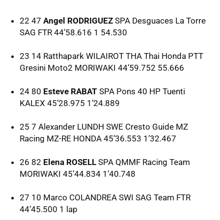
22 47
Angel RODRIGUEZ
SPA
Desguaces La Torre
SAG
FTR
44’58.616 1 54.530
23 14 Ratthapark
WILAIROT
THA
Thai Honda
PTT
Gresini Moto2
MORIWAKI
44’59.752 55.666
24 80
Esteve RABAT
SPA
Pons 40 HP Tuenti
KALEX
45’28.975 1’24.889
25 7 Alexander
LUNDH
SWE
Cresto Guide MZ
Racing
MZ-RE
HONDA
45’36.553 1’32.467
26 82
Elena ROSELL
SPA
QMMF
Racing Team
MORIWAKI
45’44.834 1’40.748
27 10 Marco
COLANDREA
SWI
SAG
Team
FTR
44’45.500 1 lap