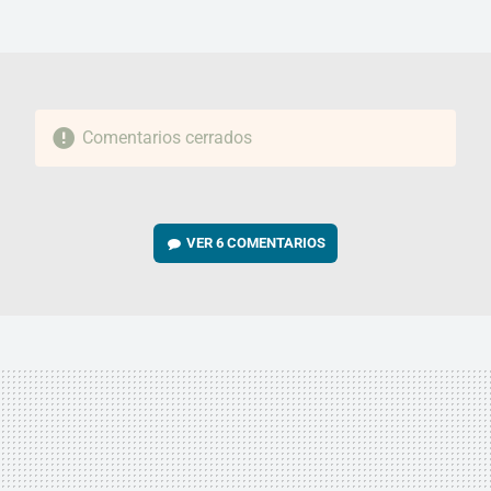
FACEBOOK
TWITTER
FLIPBOARD
E-
WHATSAPP
MAIL
Comentarios cerrados
VER
6 COMENTARIOS