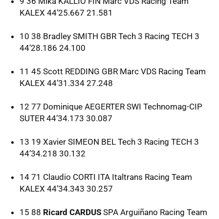
9 36 Mika
KALLIO
FIN
Marc
VDS
Racing Team
KALEX
44’25.667 21.581
10 38 Bradley
SMITH
GBR
Tech 3 Racing
TECH
3
44’28.186 24.100
11 45 Scott
REDDING
GBR
Marc
VDS
Racing Team
KALEX
44’31.334 27.248
12 77 Dominique
AEGERTER
SWI
Technomag-
CIP
SUTER
44’34.173 30.087
13 19 Xavier
SIMEON
BEL
Tech 3 Racing
TECH
3
44’34.218 30.132
14 71 Claudio
CORTI
ITA
Italtrans Racing Team
KALEX
44’34.343 30.257
15 88
Ricard CARDUS
SPA
Arguiñano Racing Team