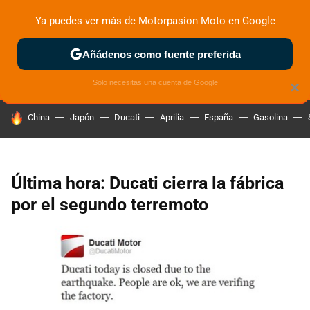
Ya puedes ver más de Motorpasion Moto en Google
ZONA DE PRUEBAS
DEPORTIVAS
MOTOS ELÉCTRICAS
Añádenos como fuente preferida
Solo necesitas una cuenta de Google
×
HOY SE HABLA DE
China
Japón
Ducati
Aprilia
España
Gasolina
Última hora: Ducati cierra la fábrica
por el segundo terremoto