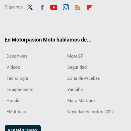
Síguenos
Twit
Fac
Yout
Inst
RSS
Flip
ter
ebo
ube
agra
boar
ok
m
d
En Motorpasion Moto hablamos de...
Deportivas
MotoGP
Vídeos
Seguridad
Tecnología
Zona de Pruebas
Equipamiento
Yamaha
Honda
Marc Márquez
Eléctricas
Novedades motos 2022
VER MÁS TEMAS