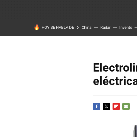
HOY SE HABLA DE
China
Radar
Invento
Electrol
eléctric
FACEBOOK
TWITTER
FLIPBOARD
E-
MAIL