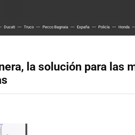
Ducati
Truco
Pecco Bagnaia
España
Policía
Honda
inera, la solución para las 
as