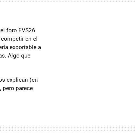
 el foro EVS26
 competir en el
ería exportable a
as. Algo que
os explican (en
, pero parece