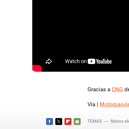
Gracias a
CNG
d
Vía |
Motorpasió
TEMAS
Motos el
FACEBOOK
TWITTER
FLIPBOARD
E-