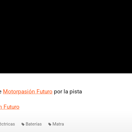
e
Motorpasión Futuro
por la pista
n Futuro
éctricas
Baterías
Matra