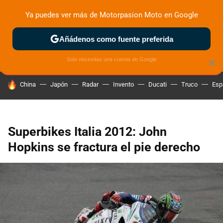
Ya puedes ver más de Motorpasion Moto en Google
ZONA DE PRUEBAS
DEPORTIVAS
MOTOS ELÉCTRICAS
Añádenos como fuente preferida
Solo necesitas una cuenta de Google
×
HOY SE HABLA DE
China
Japón
Radar
Invento
Ducati
Truco
Esp
Superbikes Italia 2012: John
Hopkins se fractura el pie derecho