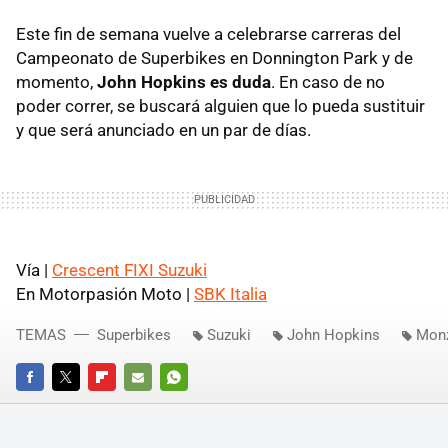
Este fin de semana vuelve a celebrarse carreras del
Campeonato de Superbikes en Donnington Park y de
momento,
John Hopkins es duda
. En caso de no
poder correr, se buscará alguien que lo pueda sustituir
y que será anunciado en un par de días.
Vía |
Crescent
FIXI
Suzuki
En Motorpasión Moto |
SBK
Italia
TEMAS
Superbikes
Suzuki
John Hopkins
Mon
FACEBOOK
TWITTER
FLIPBOARD
E-
WHATSAPP
MAIL