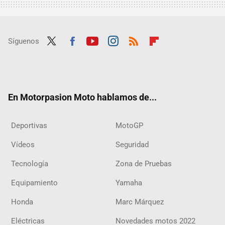
Síguenos
Twit
Fac
Yout
Inst
RSS
Flip
ter
ebo
ube
agra
boar
ok
m
d
En Motorpasion Moto hablamos de...
Deportivas
MotoGP
Vídeos
Seguridad
Tecnología
Zona de Pruebas
Equipamiento
Yamaha
Honda
Marc Márquez
Eléctricas
Novedades motos 2022