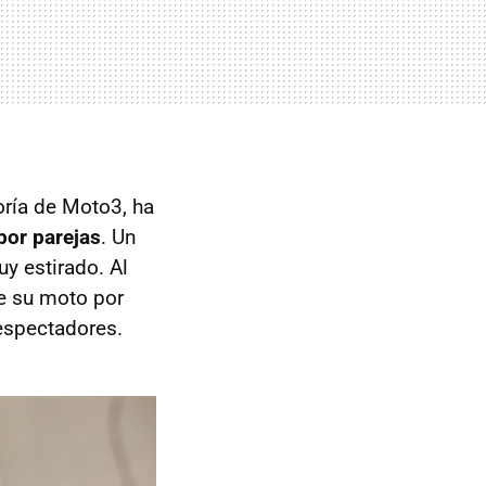
oría de Moto3, ha
por parejas
. Un
uy estirado. Al
de su moto por
espectadores.