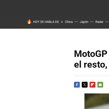
HOY SE HABLA DE
China
Japón
Radar
MotoGP P
el resto
FACEBOOK
TWITTER
FLIPBOARD
E-
MAIL