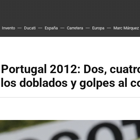
Invento
Ducati
España
Carretera
Europa
Marc Márquez
ortugal 2012: Dos, cuatro
, los doblados y golpes al c