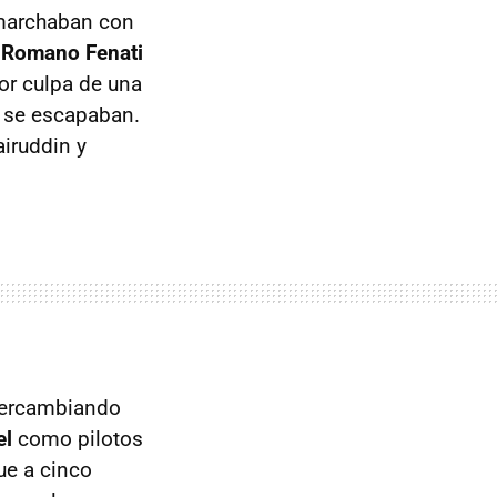
archaban con
 Romano Fenati
or culpa de una
te se escapaban.
iruddin y
ntercambiando
el
como pilotos
ue a cinco