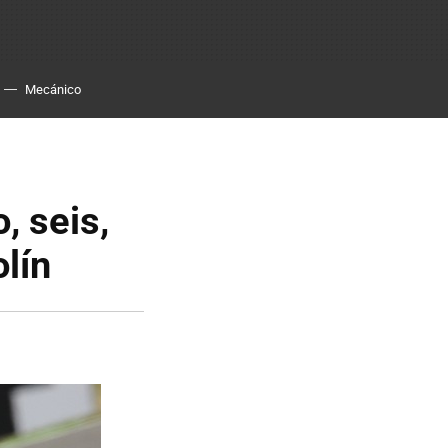
Mecánico
, seis,
olín