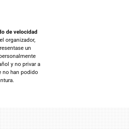
do de velocidad
el organizador,
presentase un
o personalmente
ñol y no privar a
te no han podido
ntura.