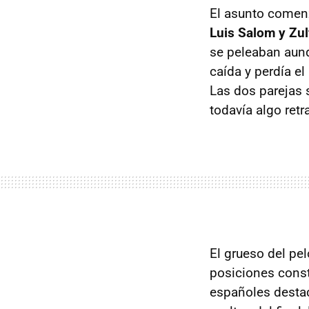
El asunto comen
Luis Salom y Zu
se peleaban aunq
caída y perdía el
Las dos parejas 
todavía algo ret
El grueso del pel
posiciones cons
españoles destac