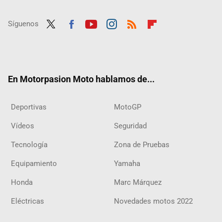
Síguenos
Twit
Fac
Yout
Inst
RSS
Flip
ter
ebo
ube
agra
boar
ok
m
d
En Motorpasion Moto hablamos de...
Deportivas
MotoGP
Vídeos
Seguridad
Tecnología
Zona de Pruebas
Equipamiento
Yamaha
Honda
Marc Márquez
Eléctricas
Novedades motos 2022