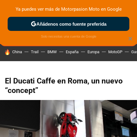
Ya puedes ver más de Motorpasion Moto en Google
ZONA DE PRUEBAS
DEPORTIVAS
MOTOS ELÉCTRICAS
Añádenos como fuente preferida
Solo necesitas una cuenta de Google
×
HOY SE HABLA DE
China
Trail
BMW
España
Europa
MotoGP
Gas
El Ducati Caffe en Roma, un nuevo
“concept”