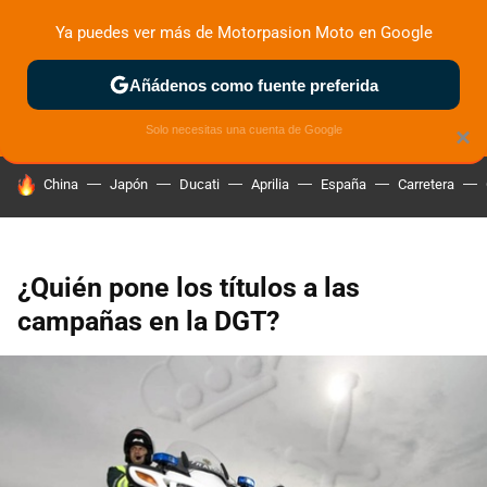
Ya puedes ver más de Motorpasion Moto en Google
ZONA DE PRUEBAS
DEPORTIVAS
MOTOS ELÉCTRICAS
Añádenos como fuente preferida
Solo necesitas una cuenta de Google
×
HOY SE HABLA DE
China
Japón
Ducati
Aprilia
España
Carretera
¿Quién pone los títulos a las
campañas en la DGT?