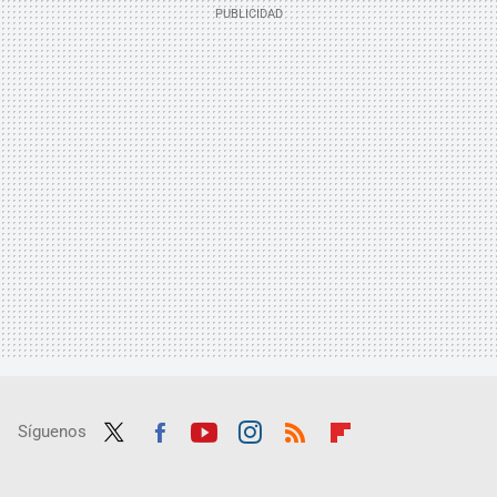
Síguenos
Twit
Fac
Yout
Inst
RSS
Flip