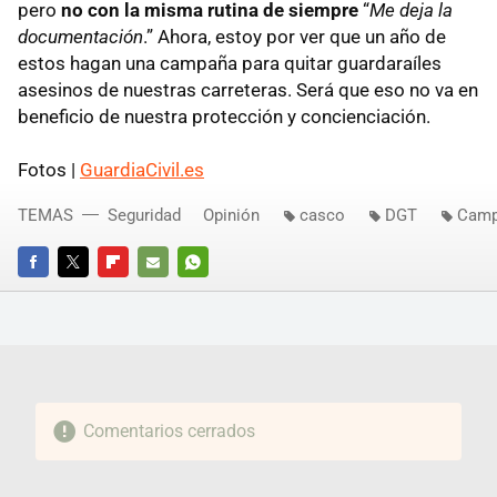
pero
no con la misma rutina de siempre
“
Me deja la
documentación
.” Ahora, estoy por ver que un año de
estos hagan una campaña para quitar guardaraíles
asesinos de nuestras carreteras. Será que eso no va en
beneficio de nuestra protección y concienciación.
Fotos |
GuardiaCivil.es
TEMAS
Seguridad
Opinión
casco
DGT
Camp
FACEBOOK
TWITTER
FLIPBOARD
E-
WHATSAPP
MAIL
Comentarios cerrados