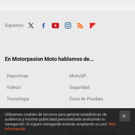
Síguenos
Twit
Fac
Yout
Inst
RSS
Flip
ter
ebo
ube
agra
boar
ok
m
d
En Motorpasion Moto hablamos de...
Deportivas
MotoGP
Vídeos
Seguridad
Tecnología
Zona de Pruebas
Equipamiento
Yamaha
Utilizamos cookies de terceros para generar estadísticas de
audiencia y mostrar publicidad personalizada analizando tu
Honda
Marc Márquez
navegación. Si sigues navegando estarás aceptando su uso.
Más
información
Eléctricas
Novedades motos 2022