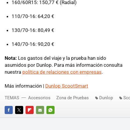
160/60R15: 150,77 € (Radial)
110/70-16: 64,20 €
130/70-16: 80,49 €
140/70-16: 90,20 €
Nota:
Los gastos del viaje y la prueba han sido
asumidos por Dunlop. Para más información consulta
nuestra
política de relaciones con empresas
.
Más información |
Dunlop ScootSmart
TEMAS
Accesorios
Zona de Pruebas
Dunlop
Sc
FACEBOOK
TWITTER
FLIPBOARD
E-
WHATSAPP
MAIL