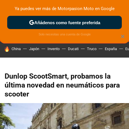
Ya puedes ver más de Motorpasion Moto en Google
MENÚ
NUEVO
Añádenos como fuente preferida
ZONA DE PRUEBAS
DEPORTIVAS
MOTOS ELÉCTRICAS
Solo necesitas una cuenta de Google
×
HOY SE HABLA DE
China
Japón
Invento
Ducati
Truco
España
Eu
Dunlop ScootSmart, probamos la
última novedad en neumáticos para
scooter