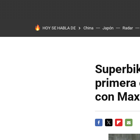
HOY SE HABLA DE
China
Japón
Radar
Superbik
primera 
con Max
FACEBOOK
TWITTER
FLIPBOARD
E-
MAIL