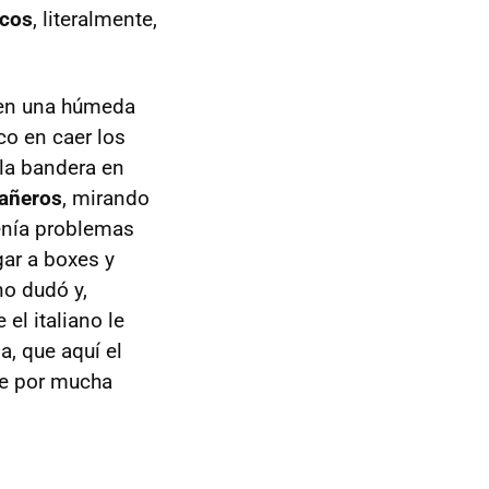
icos
, literalmente,
 en una húmeda
co en caer los
 la bandera en
pañeros
, mirando
tenía problemas
gar a boxes y
o dudó y,
el italiano le
a, que aquí el
que por mucha