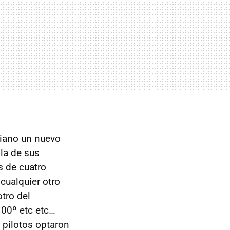
aliano un nuevo
la de sus
s de cuatro
cualquier otro
otro del
100º etc etc…
 pilotos optaron