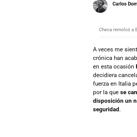
Carlos Do
Checa remolcó a B
A veces me siento
crónica han acaba
en esta ocasión
decidiera cancela
fuerza en Italia
por la que
se can
disposición un n
seguridad
.