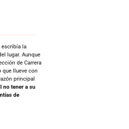
 escribía la
del lugar. Aunque
ección de Carrera
o que llueve con
razón principal
l no tener a su
ntías de