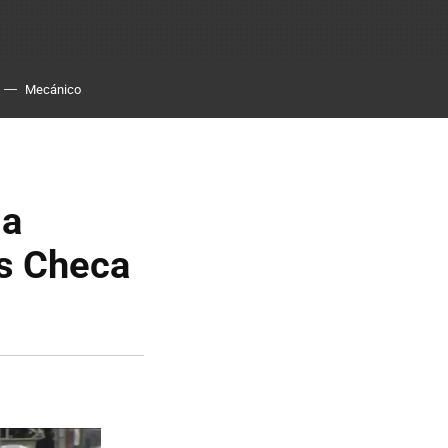
Mecánico
la
os Checa