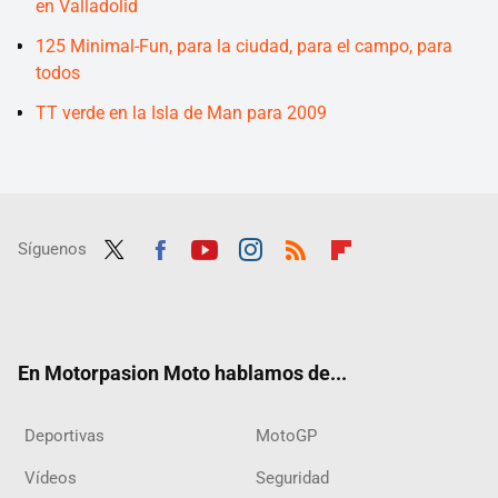
en Valladolid
125 Minimal-Fun, para la ciudad, para el campo, para
todos
TT verde en la Isla de Man para 2009
Síguenos
Twit
Fac
Yout
Inst
RSS
Flip
ter
ebo
ube
agra
boar
ok
m
d
En Motorpasion Moto hablamos de...
Deportivas
MotoGP
Vídeos
Seguridad