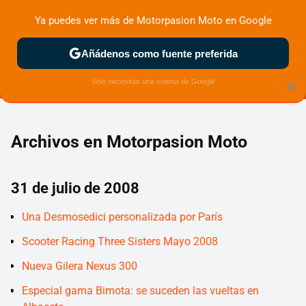
Ya puedes ver más de Motorpasion Moto en Google
MENÚ
NUEVO
Añádenos como fuente preferida
ZONA DE PRUEBAS
DEPORTIVAS
MOTOS ELÉCTRICAS
Solo necesitas una cuenta de Google
×
Archivos en Motorpasion Moto
31 de julio de 2008
Una Desmosedici personalizada por París
Scooter Racing Three Sisters Mayo 2008
Nueva Gilera Nexus 300
Especial gama Bimota: se suceden las vueltas en