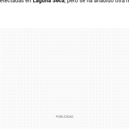
detectadas en
Laguna Seca
, pero se ha añadido otra 