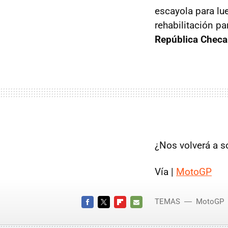
escayola para lu
rehabilitación pa
República Checa
¿Nos volverá a 
Vía |
MotoGP
TEMAS
MotoGP
FACEBOOK
TWITTER
FLIPBOARD
E-
MAIL