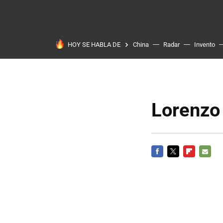
HOY SE HABLA DE
China
Radar
Invento
Lorenzo 
FACEBOOK
TWITTER
FLIPBOARD
E-
MAIL