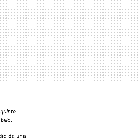
 quinto
billo
.
dio de una