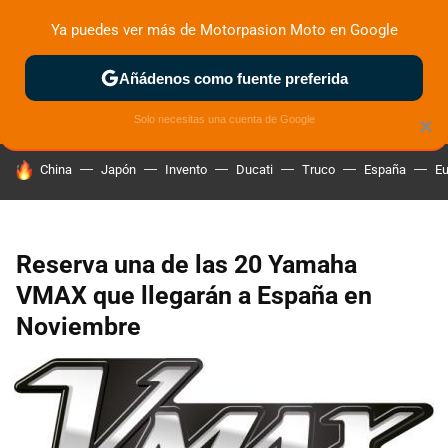
Ya puedes ver más de Motorpasion Moto en Google
ZONA DE PRUEBAS
DEPORTIVAS
MOTOS ELÉCTRICAS
Añádenos como fuente preferida
Solo necesitas una cuenta de Google
×
HOY SE HABLA DE
China
Japón
Invento
Ducati
Truco
España
Eu
Reserva una de las 20 Yamaha
VMAX que llegarán a España en
Noviembre