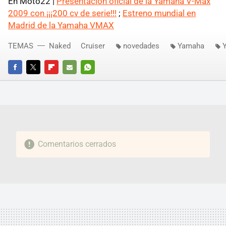
En Moto22 |
Presentación oficial de la Yamaha V-Max
2009 con ¡¡¡200 cv de serie!!!
;
Estreno mundial en
Madrid de la Yamaha VMAX
TEMAS
Naked
Cruiser
novedades
Yamaha
FACEBOOK
TWITTER
FLIPBOARD
E-
WHATSAPP
MAIL
Comentarios cerrados