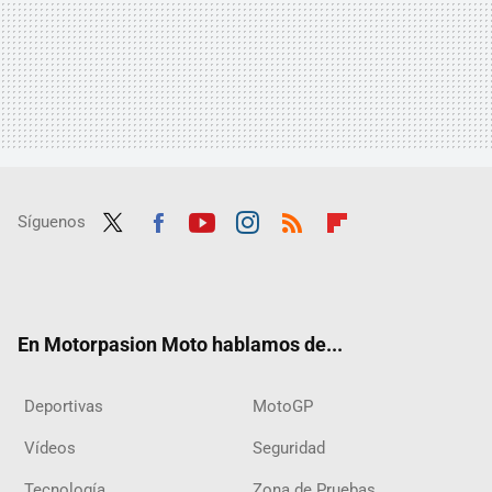
Síguenos
Twit
Fac
Yout
Inst
RSS
Flip
ter
ebo
ube
agra
boar
ok
m
d
En Motorpasion Moto hablamos de...
Deportivas
MotoGP
Vídeos
Seguridad
Tecnología
Zona de Pruebas