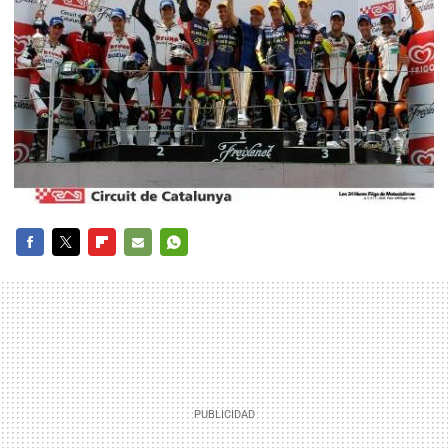
FACEBOOK
TWITTER
FLIPBOARD
E-
WHATSAPP
MAIL