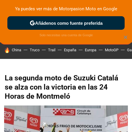
Ya puedes ver más de Motorpasion Moto en Google
ZONA DE PRUEBAS
DEPORTIVAS
MOTOS ELÉCTRICAS
Añádenos como fuente preferida
Solo necesitas una cuenta de Google
×
HOY SE HABLA DE
China
Truco
Trail
España
Europa
MotoGP
Ga
La segunda moto de Suzuki Catalá
se alza con la victoria en las 24
Horas de Montmeló