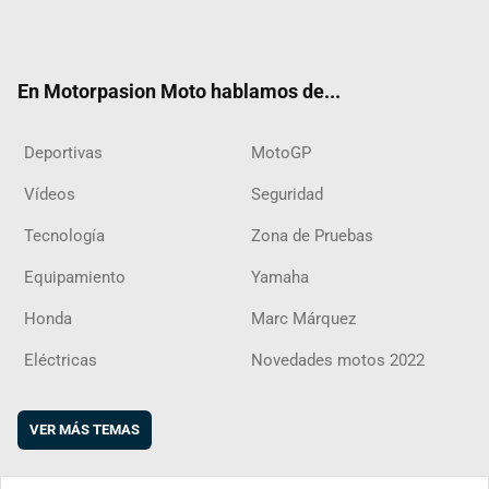
Twit
Fac
Yout
Inst
RSS
Flip
ter
ebo
ube
agra
boar
ok
m
d
En Motorpasion Moto hablamos de...
Deportivas
MotoGP
Vídeos
Seguridad
Tecnología
Zona de Pruebas
Equipamiento
Yamaha
Honda
Marc Márquez
Eléctricas
Novedades motos 2022
VER MÁS TEMAS