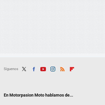
Síguenos
Twit
Fac
Yout
Inst
RSS
Flip
ter
ebo
ube
agra
boar
ok
m
d
En Motorpasion Moto hablamos de...