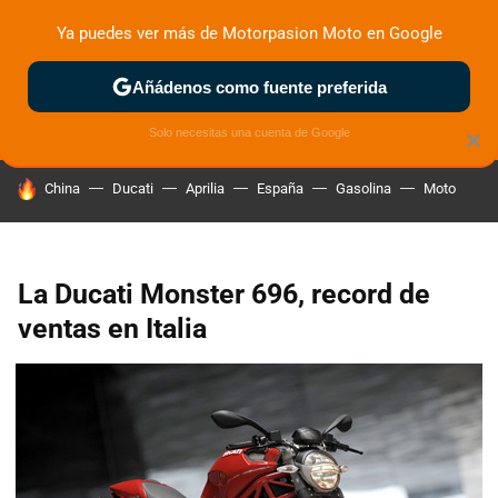
Ya puedes ver más de Motorpasion Moto en Google
ZONA DE PRUEBAS
DEPORTIVAS
MOTOS ELÉCTRICAS
Añádenos como fuente preferida
Solo necesitas una cuenta de Google
×
HOY SE HABLA DE
China
Ducati
Aprilia
España
Gasolina
Moto
La Ducati Monster 696, record de
ventas en Italia