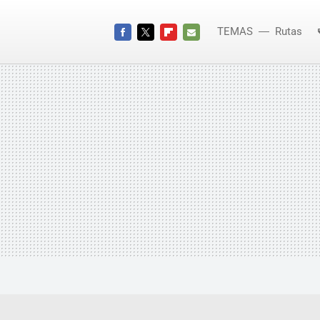
TEMAS
Rutas
FACEBOOK
TWITTER
FLIPBOARD
E-
MAIL