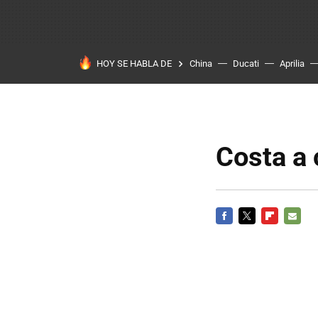
HOY SE HABLA DE
China
Ducati
Aprilia
Costa a 
FACEBOOK
TWITTER
FLIPBOARD
E-
MAIL