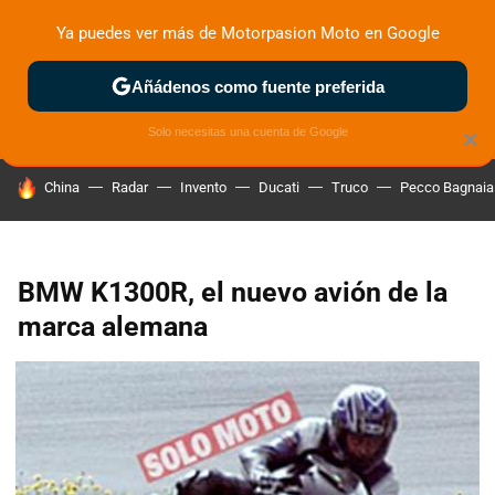
Ya puedes ver más de Motorpasion Moto en Google
ZONA DE PRUEBAS
DEPORTIVAS
MOTOS ELÉCTRICAS
Añádenos como fuente preferida
Solo necesitas una cuenta de Google
×
HOY SE HABLA DE
China
Radar
Invento
Ducati
Truco
Pecco Bagnaia
BMW K1300R, el nuevo avión de la
marca alemana