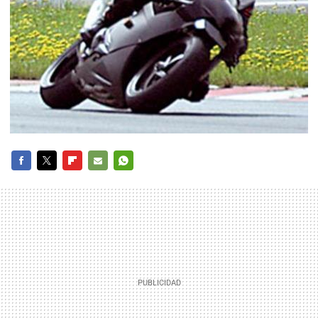
FACEBOOK
TWITTER
FLIPBOARD
E-
WHATSAPP
MAIL