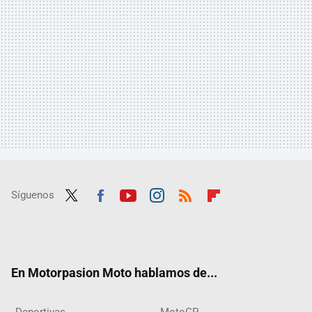
Síguenos
Twit
Fac
Yout
Inst
RSS
Flip
ter
ebo
ube
agra
boar
ok
m
d
En Motorpasion Moto hablamos de...