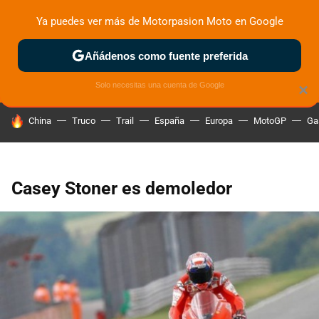
Ya puedes ver más de Motorpasion Moto en Google
ZONA DE PRUEBAS
DEPORTIVAS
MOTOS ELÉCTRICAS
Añádenos como fuente preferida
Solo necesitas una cuenta de Google
×
HOY SE HABLA DE
China
Truco
Trail
España
Europa
MotoGP
Ga
Casey Stoner es demoledor