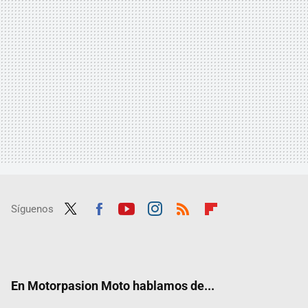
Síguenos
Twit
Fac
Yout
Inst
RSS
Flip
ter
ebo
ube
agra
boar
ok
m
d
En Motorpasion Moto hablamos de...