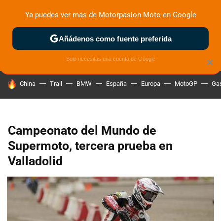
Ya puedes ver más de Motorpasion Moto en Google
ZONA DE PRUEBAS
DEPORTIVAS
MOTOS ELÉCTRICAS
Añádenos como fuente preferida
Solo necesitas una cuenta de Google
×
HOY SE HABLA DE
China
Trail
BMW
España
Europa
MotoGP
Gas
Campeonato del Mundo de
Supermoto, tercera prueba en
Valladolid