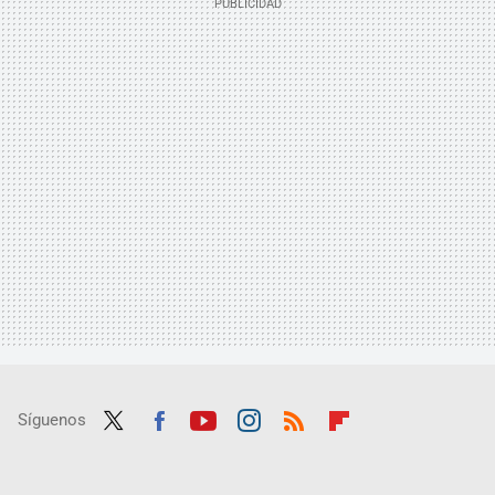
Síguenos
Twit
Fac
Yout
Inst
RSS
Flip
ter
ebo
ube
agra
boar