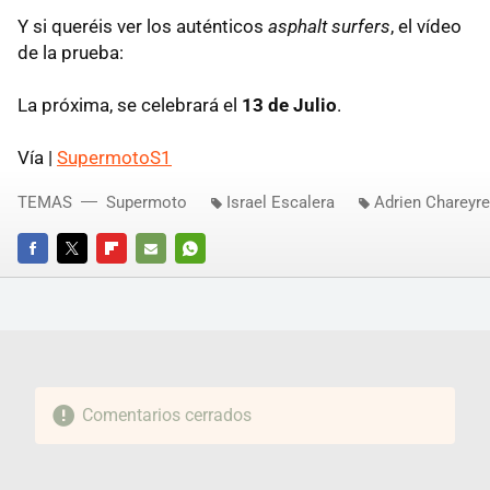
Y si queréis ver los auténticos
asphalt surfers
, el vídeo
de la prueba:
La próxima, se celebrará el
13 de Julio
.
Vía |
SupermotoS1
TEMAS
Supermoto
Israel Escalera
Adrien Chareyre
FACEBOOK
TWITTER
FLIPBOARD
E-
WHATSAPP
MAIL
Comentarios cerrados