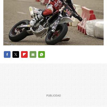
FACEBOOK
TWITTER
FLIPBOARD
E-
WHATSAPP
MAIL