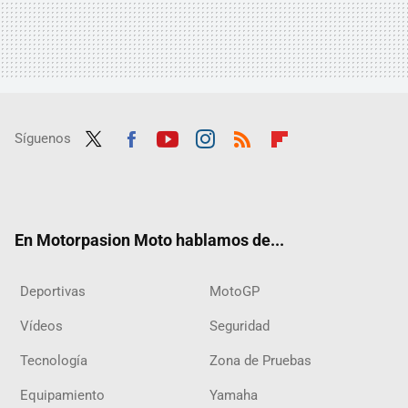
Síguenos
Twit
Fac
Yout
Inst
RSS
Flip
ter
ebo
ube
agra
boar
ok
m
d
En Motorpasion Moto hablamos de...
Deportivas
MotoGP
Vídeos
Seguridad
Tecnología
Zona de Pruebas
Equipamiento
Yamaha