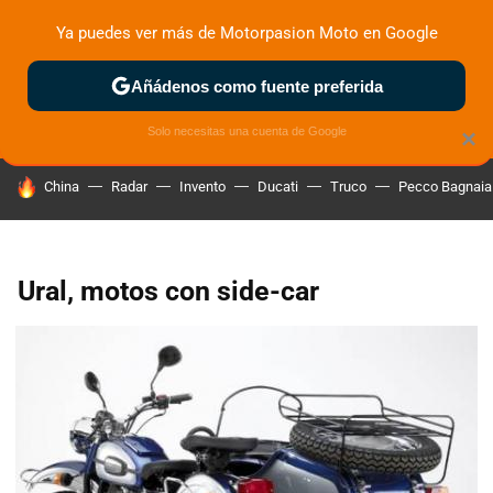
Ya puedes ver más de Motorpasion Moto en Google
ZONA DE PRUEBAS
DEPORTIVAS
MOTOS ELÉCTRICAS
Añádenos como fuente preferida
Solo necesitas una cuenta de Google
×
HOY SE HABLA DE
China
Radar
Invento
Ducati
Truco
Pecco Bagnaia
Ural, motos con side-car