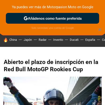
Ya puedes ver más de Motorpasion Moto en Google
ZONA DE PRUEBAS
DEPORTIVAS
MOTOS ELÉCTRICAS
Añádenos como fuente preferida
Solo necesitas una cuenta de Google
×
HOY SE HABLA DE
China
Japón
Radar
Invento
Ducati
España
Ca
Abierto el plazo de inscripción en la
Red Bull MotoGP Rookies Cup