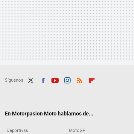
Síguenos
Twit
Fac
Yout
Inst
RSS
Flip
ter
ebo
ube
agra
boar
ok
m
d
En Motorpasion Moto hablamos de...
Deportivas
MotoGP