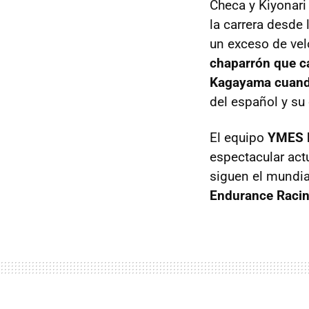
Checa y Kiyonari
la carrera desde
un exceso de velo
chaparrón que cay
Kagayama cuando
del español y s
El equipo
YMES 
espectacular ac
siguen el mundia
Endurance Racing