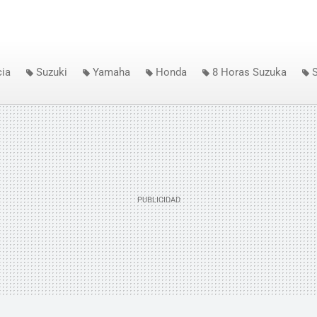
cia
Suzuki
Yamaha
Honda
8 Horas Suzuka