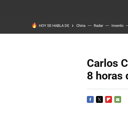
HOY SE HABLA DE
China
Radar
Invento
Carlos C
8 horas
FACEBOOK
TWITTER
FLIPBOARD
E-
MAIL