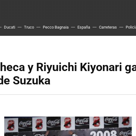
Ducati
Truco
Pecco Bagnaia
España
Carreteras
Policí
heca y Riyuichi Kiyonari g
 de Suzuka