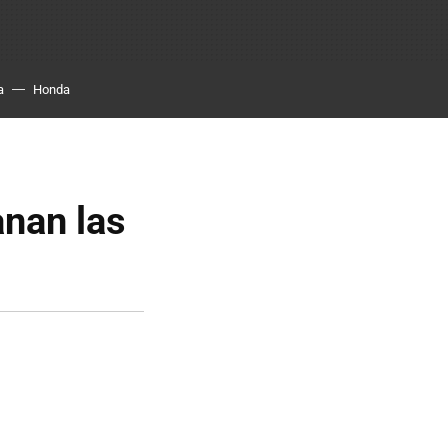
a
Honda
anan las