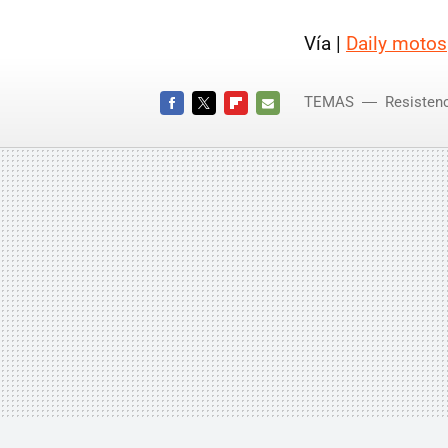
Vía |
Daily motos
TEMAS
Resisten
FACEBOOK
TWITTER
FLIPBOARD
E-
MAIL