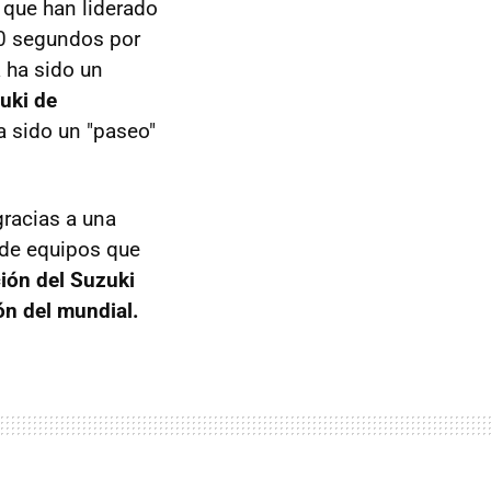
 que han liderado
30 segundos por
a ha sido un
zuki de
ha sido un "paseo"
racias a una
o de equipos que
ión del Suzuki
ón del mundial.