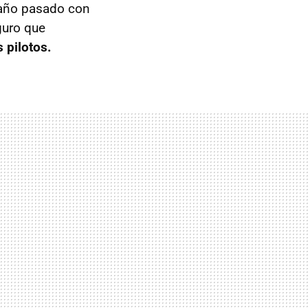
l año pasado con
guro que
 pilotos.