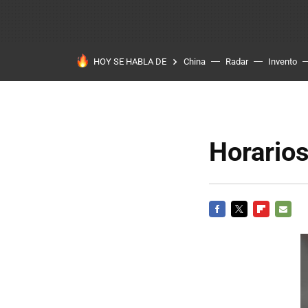
HOY SE HABLA DE
China
Radar
Invento
Horarios
FACEBOOK
TWITTER
FLIPBOARD
E-
MAIL