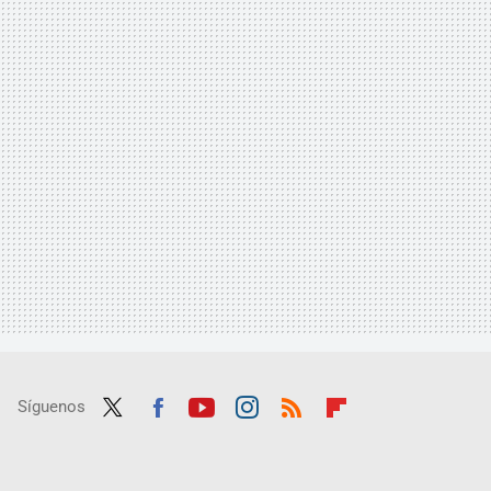
Síguenos
Twit
Fac
Yout
Inst
RSS
Flip
ter
ebo
ube
agra
boar