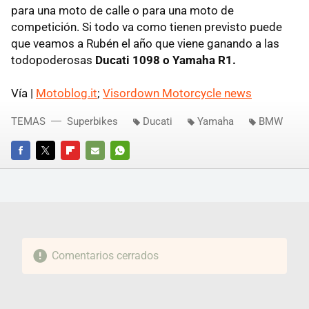
para una moto de calle o para una moto de
competición. Si todo va como tienen previsto puede
que veamos a Rubén el año que viene ganando a las
todopoderosas
Ducati 1098 o Yamaha R1.
Vía |
Motoblog.it
;
Visordown Motorcycle news
TEMAS
Superbikes
Ducati
Yamaha
BMW
FACEBOOK
TWITTER
FLIPBOARD
E-
WHATSAPP
MAIL
Comentarios cerrados