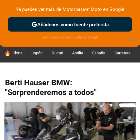
Ya puedes ver más de Motorpasion Moto en Google
ZONA DE PRUEBAS
DEPORTIVAS
MOTOS ELÉCTRICAS
Añádenos como fuente preferida
Solo necesitas una cuenta de Google
×
HOY SE HABLA DE
China
Japón
Ducati
Aprilia
España
Carretera
Berti Hauser BMW:
"Sorprenderemos a todos"