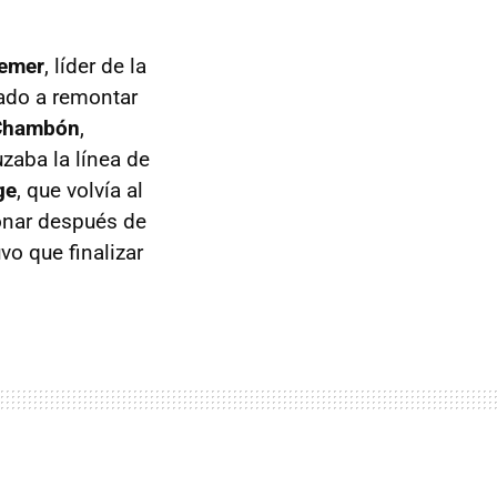
emer
, líder de la
gado a remontar
 Chambón
,
zaba la línea de
ge
, que volvía al
onar después de
uvo que finalizar