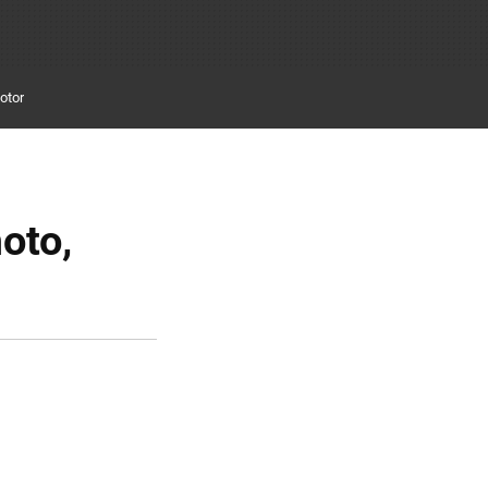
otor
oto,