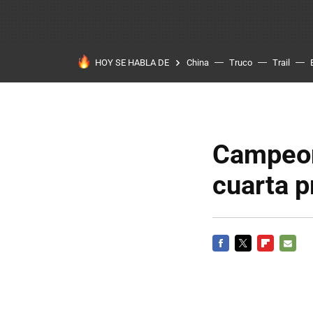
HOY SE HABLA DE
China
Truco
Trail
Campeon
cuarta 
FACEBOOK
TWITTER
FLIPBOARD
E-
MAIL