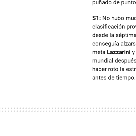
puñado de punto
S1:
No hubo much
clasificación pr
desde la séptima
conseguía alzarse
meta
Lazzarini
y
mundial después 
haber roto la est
antes de tiempo.