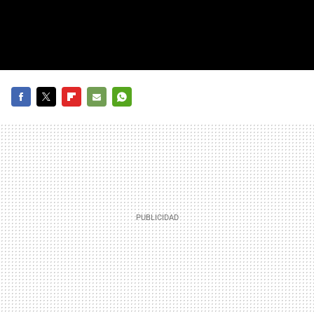
FACEBOOK
TWITTER
FLIPBOARD
E-
WHATSAPP
MAIL