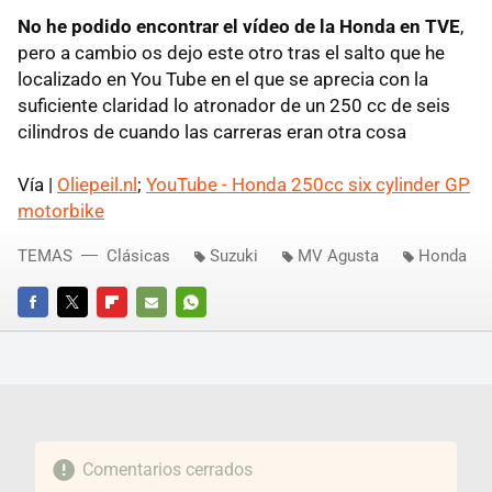
No he podido encontrar el vídeo de la Honda en TVE
,
pero a cambio os dejo este otro tras el salto que he
localizado en You Tube en el que se aprecia con la
suficiente claridad lo atronador de un 250 cc de seis
cilindros de cuando las carreras eran otra cosa
Vía |
Oliepeil.nl
;
YouTube - Honda 250cc six cylinder GP
motorbike
TEMAS
Clásicas
Suzuki
MV Agusta
Honda
FACEBOOK
TWITTER
FLIPBOARD
E-
WHATSAPP
MAIL
Comentarios cerrados