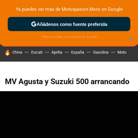
Ya puedes ver más de Motorpasion Moto en Google
ZONA DE PRUEBAS
DEPORTIVAS
MOTOS ELÉCTRICAS
Añádenos como fuente preferida
Solo necesitas una cuenta de Google
×
HOY SE HABLA DE
China
Ducati
Aprilia
España
Gasolina
Moto
MV Agusta y Suzuki 500 arrancando