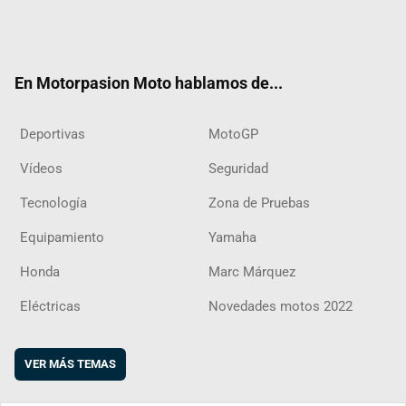
Twit
Fac
Yout
Inst
RSS
Flip
ter
ebo
ube
agra
boar
ok
m
d
En Motorpasion Moto hablamos de...
Deportivas
MotoGP
Vídeos
Seguridad
Tecnología
Zona de Pruebas
Equipamiento
Yamaha
Honda
Marc Márquez
Eléctricas
Novedades motos 2022
VER MÁS TEMAS