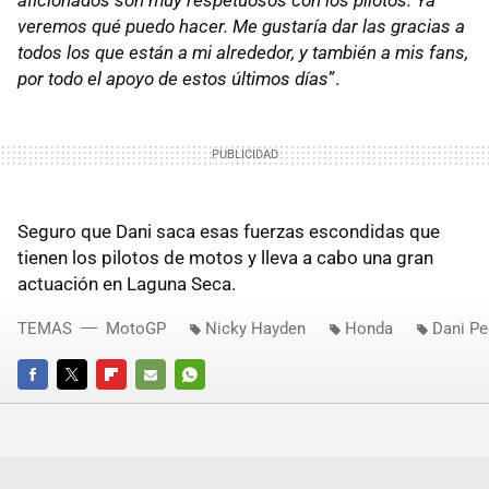
aficionados son muy respetuosos con los pilotos. Ya
veremos qué puedo hacer. Me gustaría dar las gracias a
todos los que están a mi alrededor, y también a mis fans,
por todo el apoyo de estos últimos días
”.
Seguro que Dani saca esas fuerzas escondidas que
tienen los pilotos de motos y lleva a cabo una gran
actuación en Laguna Seca.
TEMAS
MotoGP
Nicky Hayden
Honda
Dani Pe
FACEBOOK
TWITTER
FLIPBOARD
E-
WHATSAPP
MAIL