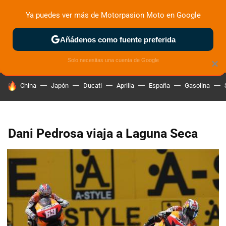
Ya puedes ver más de Motorpasion Moto en Google
ZONA DE PRUEBAS
DEPORTIVAS
MOTOS ELÉCTRICAS
Añádenos como fuente preferida
Solo necesitas una cuenta de Google
×
HOY SE HABLA DE
China
Japón
Ducati
Aprilia
España
Gasolina
Dani Pedrosa viaja a Laguna Seca