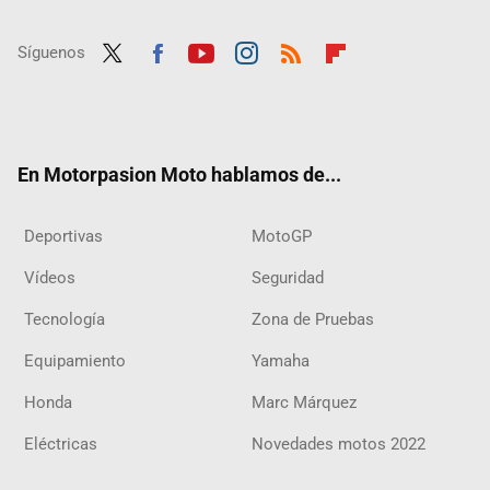
Síguenos
Twit
Fac
Yout
Inst
RSS
Flip
ter
ebo
ube
agra
boar
ok
m
d
En Motorpasion Moto hablamos de...
Deportivas
MotoGP
Vídeos
Seguridad
Tecnología
Zona de Pruebas
Equipamiento
Yamaha
Honda
Marc Márquez
Eléctricas
Novedades motos 2022