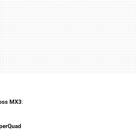
oss MX3
:
perQuad