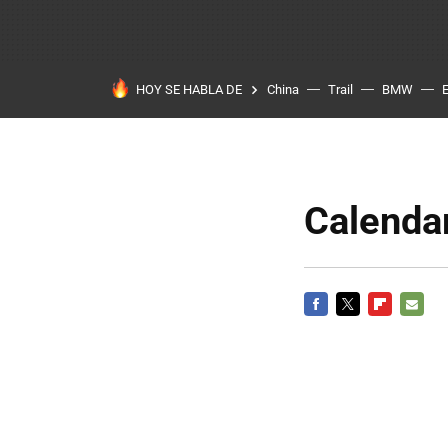
HOY SE HABLA DE
China
Trail
BMW
Calendar
FACEBOOK
TWITTER
FLIPBOARD
E-
MAIL