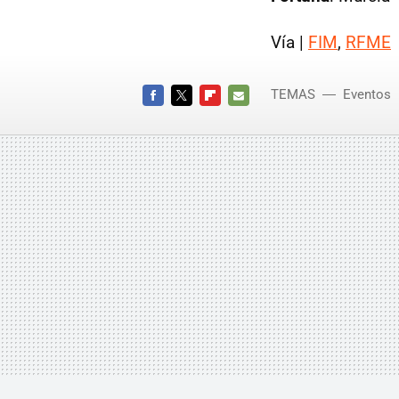
Vía |
FIM
,
RFME
TEMAS
Eventos
FACEBOOK
TWITTER
FLIPBOARD
E-
MAIL