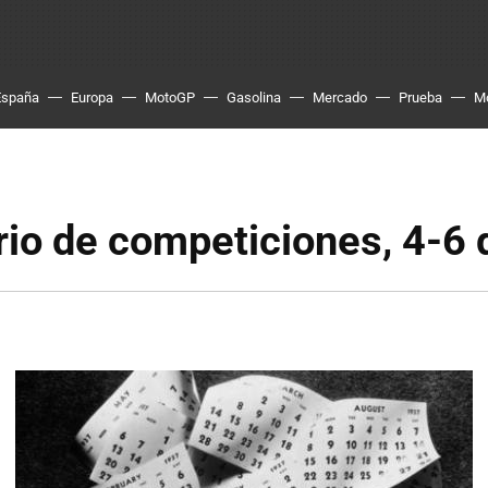
España
Europa
MotoGP
Gasolina
Mercado
Prueba
M
io de competiciones, 4-6 