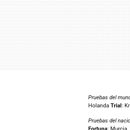
Pruebas del mund
Holanda
Trial
: K
Pruebas del naci
Fortuna
: Murcia