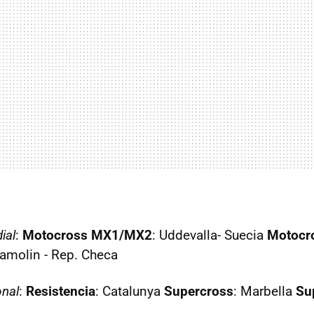
ial
:
Motocross MX1/MX2
: Uddevalla- Suecia
Motocr
ramolin - Rep. Checa
onal
:
Resistencia
: Catalunya
Supercross
: Marbella
Su