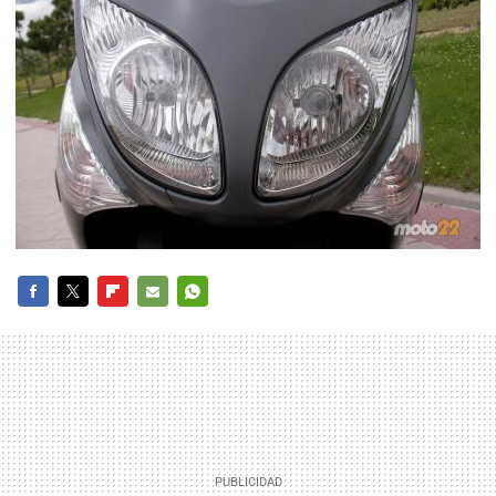
FACEBOOK
TWITTER
FLIPBOARD
E-
WHATSAPP
MAIL