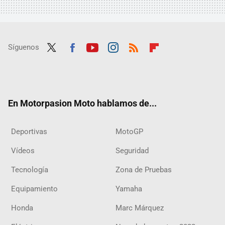
Síguenos
Twit
Fac
Yout
Inst
RSS
Flip
ter
ebo
ube
agra
boar
ok
m
d
En Motorpasion Moto hablamos de...
Deportivas
MotoGP
Vídeos
Seguridad
Tecnología
Zona de Pruebas
Equipamiento
Yamaha
Honda
Marc Márquez