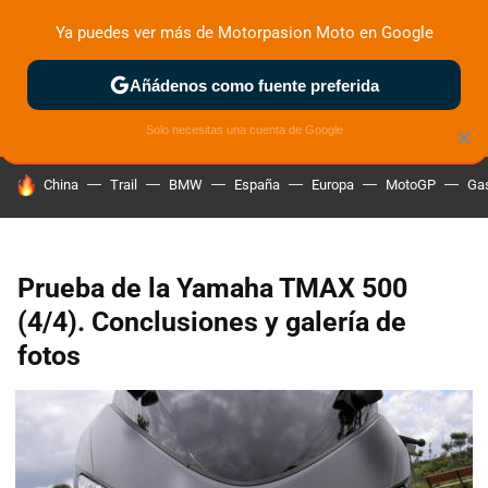
Ya puedes ver más de Motorpasion Moto en Google
ZONA DE PRUEBAS
DEPORTIVAS
MOTOS ELÉCTRICAS
Añádenos como fuente preferida
Solo necesitas una cuenta de Google
×
HOY SE HABLA DE
China
Trail
BMW
España
Europa
MotoGP
Gas
Prueba de la Yamaha TMAX 500
(4/4). Conclusiones y galería de
fotos