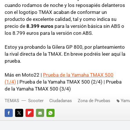
cuando rodamos de noche y los reposapiés delanteros
con el logotipo TMAX acaban de conformar un
producto de excelente calidad, tal y como indica su
precio de
8.399 euros
para la versión básica sin ABS o
los 8.799 euros para la versión con ABS.
Estoy ya probando la Gilera GP 800, por planteamiento
la rival directa de la TMAX. En breve podréis leer aquí la
prueba.
Más en Moto22 |
Prueba de la Yamaha TMAX 500
(1/4)
| Prueba de la Yamaha TMAX 500 (2/4) | Prueba
de la Yamaha TMAX 500 (3/4)
TEMAS
Scooter
Ciudadanas
Zona de Pruebas
Yam
FACEBOOK
TWITTER
FLIPBOARD
E-
WHATSAPP
MAIL