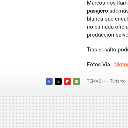
Marcos nos llam
pasajero
además 
blanca que encab
no es nada oficia
producción salvo 
Tras el salto pod
Fotos Vía |
Motor
TEMAS
Turismo
FACEBOOK
TWITTER
FLIPBOARD
E-
MAIL