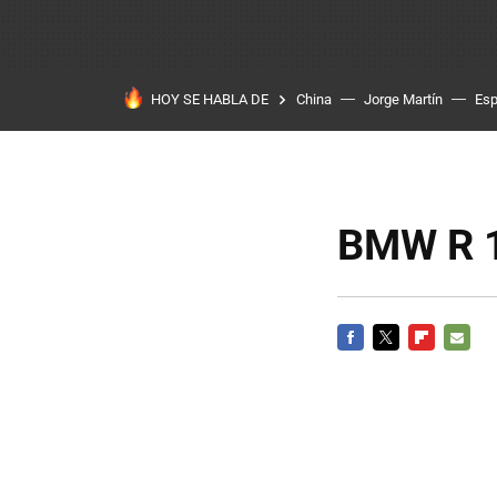
HOY SE HABLA DE
China
Jorge Martín
Es
BMW R 1
FACEBOOK
TWITTER
FLIPBOARD
E-
MAIL