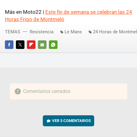
Más en Moto22 |
Este fin de semana se celebran las 24
Horas Frigo de Montmeló
TEMAS
Resistencia
Le Mans
24 Horas de Montme
FACEBOOK
TWITTER
FLIPBOARD
E-
WHATSAPP
MAIL
Comentarios cerrados
VER
3 COMENTARIOS