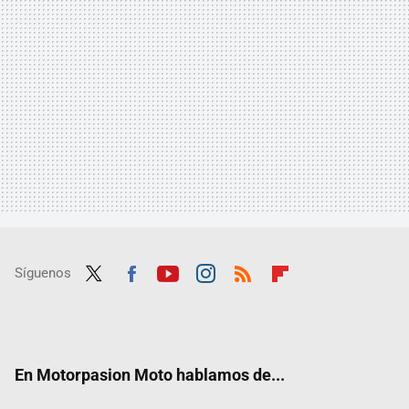
Síguenos
Twit
Fac
Yout
Inst
RSS
Flip
ter
ebo
ube
agra
boar
ok
m
d
En Motorpasion Moto hablamos de...