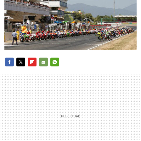
FACEBOOK
TWITTER
FLIPBOARD
E-
WHATSAPP
MAIL