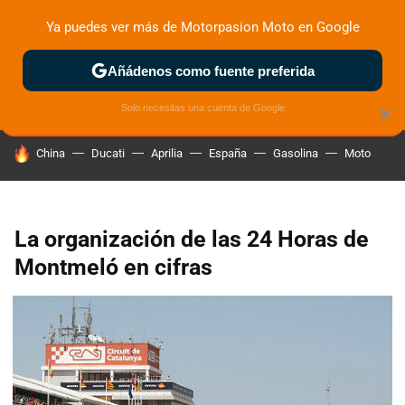
Ya puedes ver más de Motorpasion Moto en Google
ZONA DE PRUEBAS
DEPORTIVAS
MOTOS ELÉCTRICAS
Añádenos como fuente preferida
Solo necesitas una cuenta de Google
×
HOY SE HABLA DE
China
Ducati
Aprilia
España
Gasolina
Moto
La organización de las 24 Horas de
Montmeló en cifras