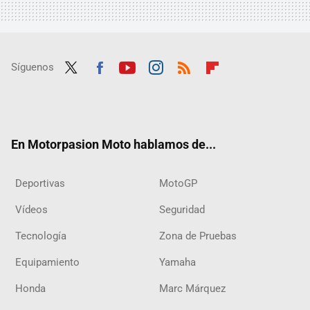
Síguenos
Twit
Fac
Yout
Inst
RSS
Flip
ter
ebo
ube
agra
boar
ok
m
d
En Motorpasion Moto hablamos de...
Deportivas
MotoGP
Vídeos
Seguridad
Tecnología
Zona de Pruebas
Equipamiento
Yamaha
Honda
Marc Márquez