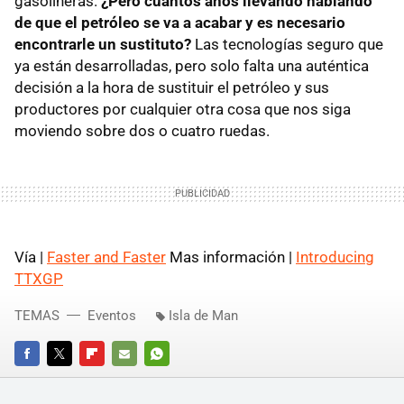
gasolineras.
¿Pero cuantos años llevando hablando
de que el petróleo se va a acabar y es necesario
encontrarle un sustituto?
Las tecnologías seguro que
ya están desarrolladas, pero solo falta una auténtica
decisión a la hora de sustituir el petróleo y sus
productores por cualquier otra cosa que nos siga
moviendo sobre dos o cuatro ruedas.
Vía |
Faster and Faster
Mas información |
Introducing
TTXGP
TEMAS
Eventos
Isla de Man
FACEBOOK
TWITTER
FLIPBOARD
E-
WHATSAPP
MAIL