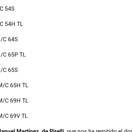
/C 54S
/C 54H TL
M/C 64S
M/C 65P TL
M/C 65S
M/C 65H TL
M/C 69H TL
M/C 69V TL
nuel Martínez, de Pirelli,
que nos ha remitido el do