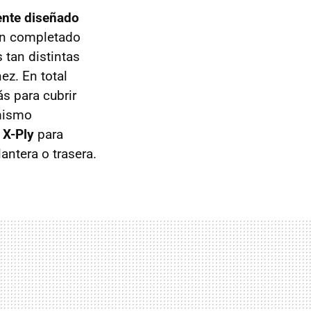
ente diseñado
an completado
 tan distintas
ez. En total
ás para cubrir
 mismo
n
X-Ply
para
antera o trasera.