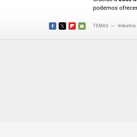
podemos ofrecer
TEMAS
Industria
FACEBOOK
TWITTER
FLIPBOARD
E-
MAIL