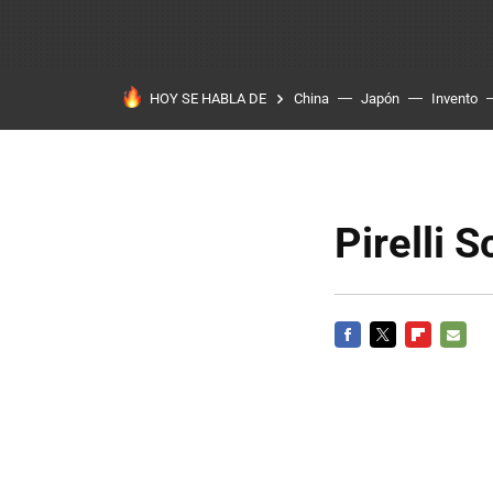
HOY SE HABLA DE
China
Japón
Invento
Pirelli S
FACEBOOK
TWITTER
FLIPBOARD
E-
MAIL