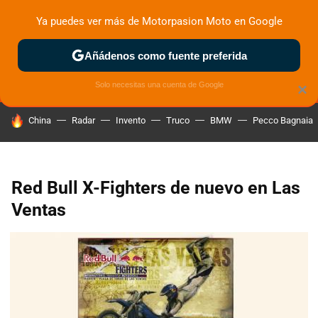
Ya puedes ver más de Motorpasion Moto en Google
MENÚ
NUEVO
Añádenos como fuente preferida
ZONA DE PRUEBAS
DEPORTIVAS
MOTOS ELÉCTRICAS
Solo necesitas una cuenta de Google
×
HOY SE HABLA DE
China
Radar
Invento
Truco
BMW
Pecco Bagnaia
Red Bull X-Fighters de nuevo en Las
Ventas