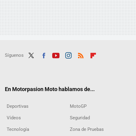
Síguenos
Twit
Fac
Yout
Inst
RSS
Flip
ter
ebo
ube
agra
boar
ok
m
d
En Motorpasion Moto hablamos de...
Deportivas
MotoGP
Vídeos
Seguridad
Tecnología
Zona de Pruebas