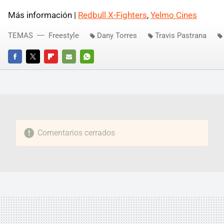
Más información |
Redbull X-Fighters
,
Yelmo Cines
TEMAS
Freestyle
Dany Torres
Travis Pastrana
FACEBOOK
TWITTER
FLIPBOARD
E-
WHATSAPP
MAIL
Comentarios cerrados