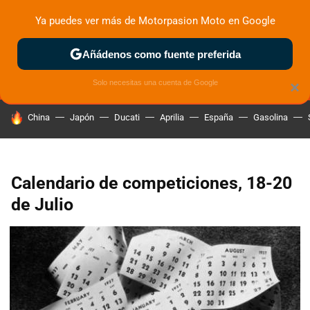
Ya puedes ver más de Motorpasion Moto en Google
MENÚ
NUEVO
Añádenos como fuente preferida
ZONA DE PRUEBAS
DEPORTIVAS
MOTOS ELÉCTRICAS
Solo necesitas una cuenta de Google
×
HOY SE HABLA DE
China
Japón
Ducati
Aprilia
España
Gasolina
Calendario de competiciones, 18-20
de Julio