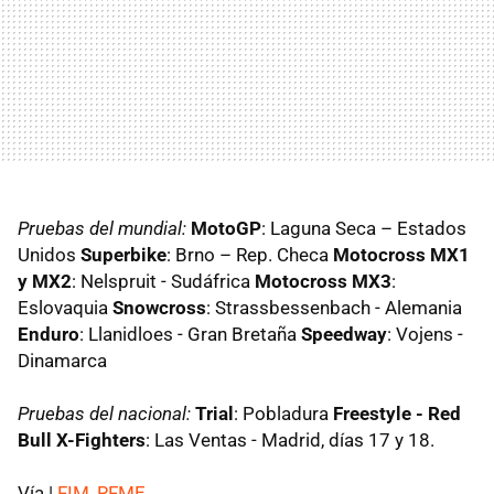
Pruebas del mundial:
MotoGP
: Laguna Seca – Estados
Unidos
Superbike
: Brno – Rep. Checa
Motocross MX1
y MX2
: Nelspruit - Sudáfrica
Motocross MX3
:
Eslovaquia
Snowcross
: Strassbessenbach - Alemania
Enduro
: Llanidloes - Gran Bretaña
Speedway
: Vojens -
Dinamarca
Pruebas del nacional:
Trial
: Pobladura
Freestyle - Red
Bull X-Fighters
: Las Ventas - Madrid, días 17 y 18.
Vía |
FIM
,
RFME