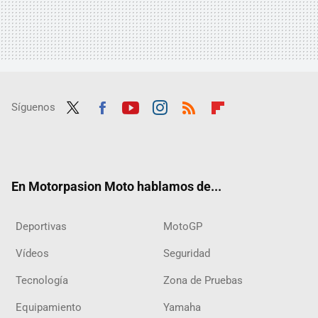
Síguenos
Twit
Fac
Yout
Inst
RSS
Flip
ter
ebo
ube
agra
boar
ok
m
d
En Motorpasion Moto hablamos de...
Deportivas
MotoGP
Vídeos
Seguridad
Tecnología
Zona de Pruebas
Equipamiento
Yamaha