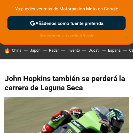
Ya puedes ver más de Motorpasion Moto en Google
ZONA DE PRUEBAS
DEPORTIVAS
MOTOS ELÉCTRICAS
Añádenos como fuente preferida
Solo necesitas una cuenta de Google
×
HOY SE HABLA DE
China
Japón
Radar
Invento
Ducati
España
Ca
John Hopkins también se perderá la
carrera de Laguna Seca