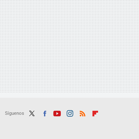
Síguenos
Twit
Fac
Yout
Inst
RSS
Flip
ter
ebo
ube
agra
boar