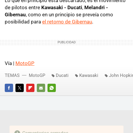
Lo que en principio está descartado, es el movimiento
de pilotos entre
Kawasaki - Ducati
,
Melandri -
Gibernau
, como en un principio se preveía como
posibilidad para
el retorno de Gibernau
.
Vía |
MotoGP
TEMAS
MotoGP
Ducati
Kawasaki
John Hopki
FACEBOOK
TWITTER
FLIPBOARD
E-
WHATSAPP
MAIL