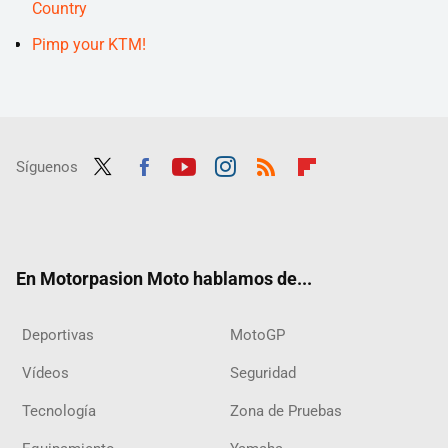
Country
Pimp your KTM!
Síguenos
Twit
Fac
Yout
Inst
RSS
Flip
ter
ebo
ube
agra
boar
ok
m
d
En Motorpasion Moto hablamos de...
Deportivas
MotoGP
Vídeos
Seguridad
Tecnología
Zona de Pruebas