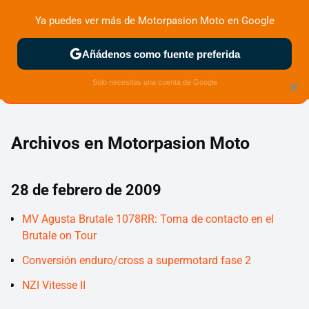
Ya puedes ver más de Motorpasion Moto en Google
ZONA DE PRUEBAS
DEPORTIVAS
MOTOS ELÉCTRICAS
Añádenos como fuente preferida
Solo necesitas una cuenta de Google
×
Archivos en Motorpasion Moto
28 de febrero de 2009
MV Agusta Brutale 1078RR: Toma de contacto en el
Brutale on Tour
Conversión enduro/cross a supermotard fase 2
NZI Vitesse II