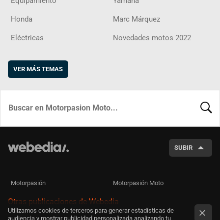
Equipamiento
Yamaha
Honda
Marc Márquez
Eléctricas
Novedades motos 2022
VER MÁS TEMAS
BUSCA
SUBIR
Motorpasión
Motorpasión Moto
Otras publicaciones de Webedia
Utilizamos cookies de terceros para generar estadísticas de
audiencia y mostrar publicidad personalizada analizando tu